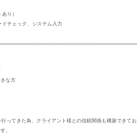
トあり）
ードチェック、システム入力
方
好きな方
を行ってきた為、クライアント様との信頼関係も構築できてお
です。