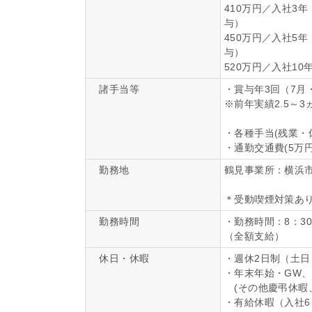
410万円／入社3
与）
450万円／入社5
与）
520万円／入社1
諸手当等
・賞与年3回（7月・
※前年実績2.5～
・各種手当(残業・
・通勤交通費(5万円
勤務地
鶴見事業所：横浜市鶴
＊受動喫煙対策あ
勤務時間
・勤務時間：8：3
（全額支給）
休日・休暇
・週休2日制（土
・年末年始・GW
(その他慶弔休暇
・有給休暇（入社6