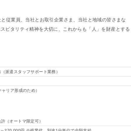
社と従業員、当社とお取引企業さま、当社と地域の皆さまな
ホスピタリティ精神を大切に、これからも「人」を財産とする
。
務（派遣スタッフサポート業務）
キャリア形成のため）
免許（オートマ限定可）
0円～270,000円 ※残業代、別途1分単位で全額⽀給