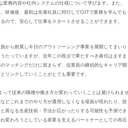
な業務内容や社内システムの仕様について学びます。また、
。研修後、最初は先輩社員に同行してOJTで業務を学んでも
きるので、安心して仕事をスタートさせることができます。
請負から創業し今日のアウトソーシング事業を展開してまいり
をうたっていますが、近年この視点で果たすべき責任はますま
事のマッチングだけに留まらず、従業員の継続的なキャリア開
会とリンクしていくことがとても重要です。
展によって従来の職種や働き方が変わっていくことは避けられま
法などこれまでのやり方が通用しなくなる場面が現れたり、技
来と異なる生産技術・手法が広がったりする可能性も予測でき
まれ変わろうとしている産業を支えるパートナーとしての布石