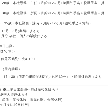
年・28歳・本社勤務・主任（月給×12ヶ月+時間外手当＋役職手当＋賞
年・30歳・本社勤務・所長（月給×12ヶ月+時間外手当＋役職手当＋賞
0年・35歳・本社勤務・課長（月給×12ヶ月+役職手当＋賞与）
12月、3月(業績による)）
3ヵ月分 会社・個人の業績による
休日出勤)
まで/月))
見区鶴見中央4-10-1
り（屋内禁煙）
0～17：30（所定労働時間8時間／休憩60分） ・時間外勤務：あり
日）※土曜日出勤発生時は振替休日あり
、夏季大型連休あり
、産前・産後休暇、育児休暇、介護休暇)
ヶ月後に10日付与）