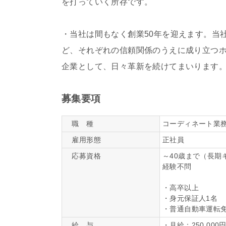
を打っていく所存です。
・当社は間もなく創業50年を迎えます。当
ど、それぞれの信頼関係のうえに成り立つ
企業として、日々革新を続けてまいります
募集要項
職 種
コーディネート業
雇用形態
正社員
応募資格
～40歳まで（長期
経験不問
・高卒以上
・身元保証人1名
・普通自動車運転
給 与
・月給：250,00