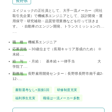
長野県
エイジェックの正社員として、大手一流メーカー（同社
取引先企業）で機械系エンジニアとして、設計開発・運
用保守・研究補助・品質管理業務などを行って頂きま
す。 ・自動車のエンジン開発、トランスミッションの....
....
職 種
機械系エンジニア
応募資格
～30歳位まで（長期キャリア形成のため） ※
未経....
給 与
・月給： 基本給＋一律手当 大
学院了....
勤務地
長野雇用開発センター：長野県長野市南千歳2-
12-....
タ
書類選考なし+面接1回
研修制度充実
グ
福利厚生充実
職場は一流メーカー多数