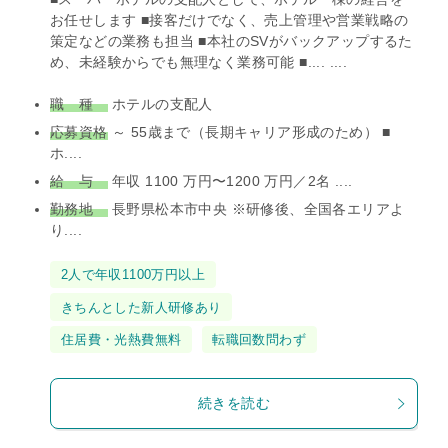
お任せします ■接客だけでなく、売上管理や営業戦略の
策定などの業務も担当 ■本社のSVがバックアップするた
め、未経験からでも無理なく業務可能 ■.... ....
職 種
ホテルの支配人
応募資格
～ 55歳まで（長期キャリア形成のため） ■
ホ....
給 与
年収 1100 万円〜1200 万円／2名 ....
勤務地
長野県松本市中央 ※研修後、全国各エリアよ
り....
タ
2人で年収1100万円以上
グ
きちんとした新人研修あり
住居費・光熱費無料
転職回数問わず
続きを読む