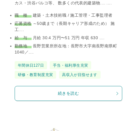
カス・渋谷パルコ等、 数多くの代表的建築物.... ....
職 種
建築・土木技術職 / 施工管理・工事監理者
応募資格
～50歳まで（長期キャリア形成のため） 施
工....
給 与
月給 30.4 万円〜51 万円 年収 630 ....
勤務地
長野営業所所在地：長野市大字南長野南県町
1040／....
タ
年間休日127日
手当・福利厚生充実
グ
研修・教育制度充実
高収入が目指せます
続きを読む