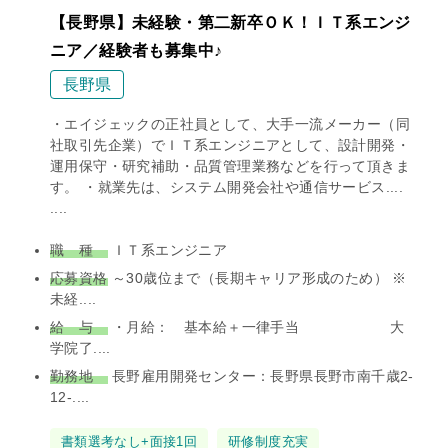
【長野県】未経験・第二新卒ＯＫ！ＩＴ系エンジ
ニア／経験者も募集中♪
長野県
・エイジェックの正社員として、大手一流メーカー（同
社取引先企業）でＩＴ系エンジニアとして、設計開発・
運用保守・研究補助・品質管理業務などを行って頂きま
す。 ・就業先は、システム開発会社や通信サービス....
....
職 種
ＩＴ系エンジニア
応募資格
～30歳位まで（長期キャリア形成のため） ※
未経....
給 与
・月給： 基本給＋一律手当 大
学院了....
勤務地
長野雇用開発センター：長野県長野市南千歳2-
12-....
タ
書類選考なし+面接1回
研修制度充実