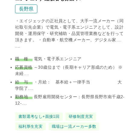
長野県
・エイジェックの正社員として、大手一流メーカー（同
社取引先企業）で電気・電子系エンジニアとして、設計
開発・運用保守・研究補助・品質管理業務などを行って
頂きます。 ・自動車・航空機メーカー、デジタル家....
....
職 種
電気・電子系エンジニア
応募資格
～30歳位まで（長期キャリア形成のため） ※
未経....
給 与
・月給： 基本給＋一律手当 大
学院了....
勤務地
長野雇用開発センター：長野県長野市南千歳2-
12-....
タ
書類選考なし+面接1回
研修制度充実
グ
福利厚生充実
職場は一流メーカー多数