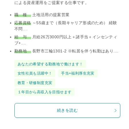
による資産運用をご提案する仕事です。
職 種
土地活用の提案営業
応募資格
～55歳まで（長期キャリア形成のため） 経験
不問....
給 与
月給26万3000円以上＋諸手当＋インセンティ
ブ+....
勤務地
長野市三輪1301-2 ※転居を伴う転勤はあり....
タ
あなたの希望する勤務地で働けます！
グ
女性社員も活躍中！
手当+福利厚生充実
教育・研修制度充実
１年目から高収入を目指せます
続きを読む