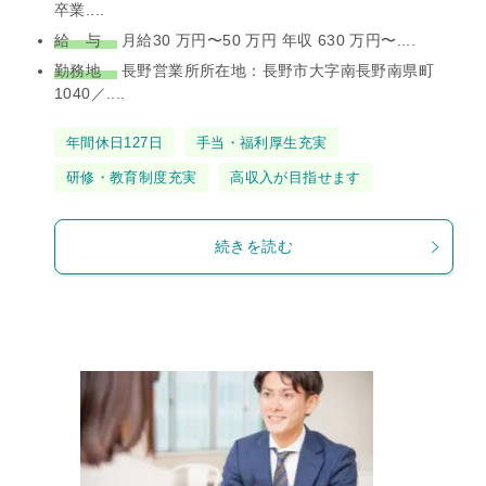
卒業....
給 与
月給30 万円〜50 万円 年収 630 万円〜....
勤務地
長野営業所所在地：長野市大字南長野南県町
1040／....
タ
年間休日127日
手当・福利厚生充実
グ
研修・教育制度充実
高収入が目指せます
続きを読む