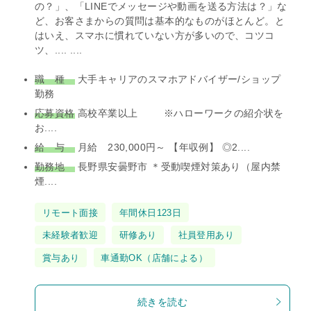
の？」、「LINEでメッセージや動画を送る方法は？」な
ど、お客さまからの質問は基本的なものがほとんど。と
はいえ、スマホに慣れていない方が多いので、コツコ
ツ、.... ....
職 種
大手キャリアのスマホアドバイザー/ショップ
勤務
応募資格
高校卒業以上 ※ハローワークの紹介状を
お....
給 与
月給 230,000円～ 【年収例】 ◎2....
勤務地
長野県安曇野市 ＊受動喫煙対策あり（屋内禁
煙....
タ
リモート面接
年間休日123日
グ
未経験者歓迎
研修あり
社員登用あり
賞与あり
車通勤OK（店舗による）
続きを読む