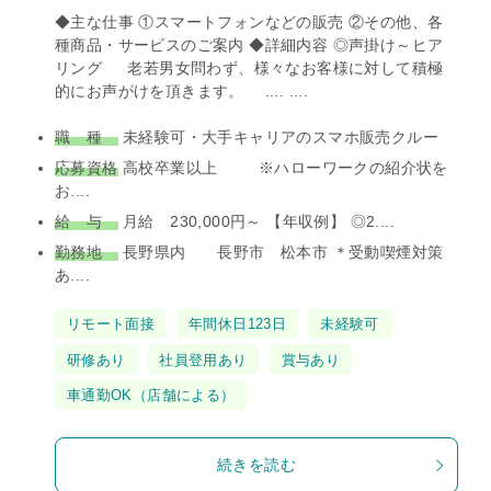
◆主な仕事 ①スマートフォンなどの販売 ②その他、各
種商品・サービスのご案内 ◆詳細内容 ◎声掛け～ヒア
リング 老若男女問わず、様々なお客様に対して積極
的にお声がけを頂きます。 .... ....
職 種
未経験可・大手キャリアのスマホ販売クルー
応募資格
高校卒業以上 ※ハローワークの紹介状を
お....
給 与
月給 230,000円～ 【年収例】 ◎2....
勤務地
長野県内 長野市 松本市 ＊受動喫煙対策
あ....
タ
リモート面接
年間休日123日
未経験可
グ
研修あり
社員登用あり
賞与あり
車通勤OK（店舗による）
続きを読む