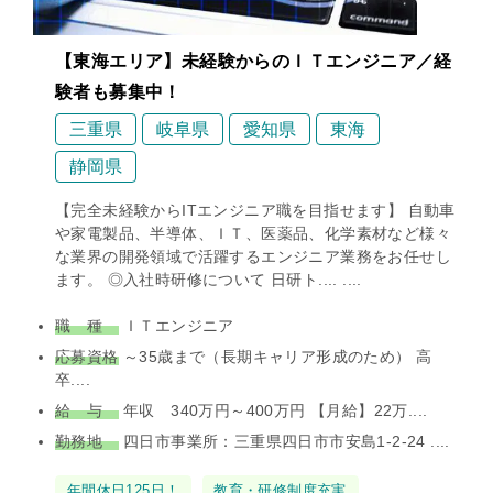
【東海エリア】未経験からのＩＴエンジニア／経
験者も募集中！
三重県
岐阜県
愛知県
東海
静岡県
【完全未経験からITエンジニア職を目指せます】 自動車
や家電製品、半導体、ＩＴ、医薬品、化学素材など様々
な業界の開発領域で活躍するエンジニア業務をお任せし
ます。 ◎入社時研修について 日研ト.... ....
職 種
ＩＴエンジニア
応募資格
～35歳まで（長期キャリア形成のため） 高
卒....
給 与
年収 340万円～400万円 【月給】22万....
勤務地
四日市事業所：三重県四日市市安島1-2-24 ....
タ
年間休日125日！
教育・研修制度充実