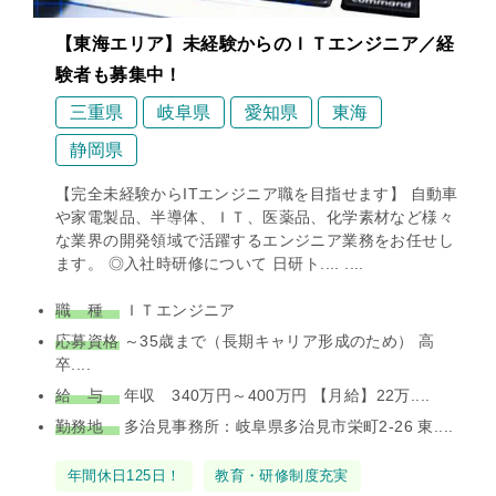
【東海エリア】未経験からのＩＴエンジニア／経
験者も募集中！
三重県
岐阜県
愛知県
東海
静岡県
【完全未経験からITエンジニア職を目指せます】 自動車
や家電製品、半導体、ＩＴ、医薬品、化学素材など様々
な業界の開発領域で活躍するエンジニア業務をお任せし
ます。 ◎入社時研修について 日研ト.... ....
職 種
ＩＴエンジニア
応募資格
～35歳まで（長期キャリア形成のため） 高
卒....
給 与
年収 340万円～400万円 【月給】22万....
勤務地
多治見事務所：岐阜県多治見市栄町2-26 東....
タ
年間休日125日！
教育・研修制度充実
グ