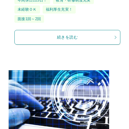
年間休日125日！
教育・研修制度充実
グ
未経験ＯＫ
福利厚生充実！
面接1回～2回
続きを読む