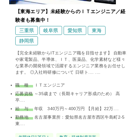
【東海エリア】未経験からのＩＴエンジニア／経
験者も募集中！
三重県
岐阜県
愛知県
東海
静岡県
【完全未経験からITエンジニア職を目指せます】 自動車
や家電製品、半導体、ＩＴ、医薬品、化学素材など様々
な業界の開発領域で活躍するエンジニア業務をお任せし
ます。 ◎入社時研修について 日研ト.... ....
職 種
ＩＴエンジニア
応募資格
～35歳まで（長期キャリア形成のため） 高
卒....
給 与
年収 340万円～400万円 【月給】22万....
勤務地
名古屋事業所：愛知県名古屋市西区牛島町2-5
東....
タ