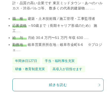
計・品質の高い企業です 東京ミッドタウン・あべのハル
カス・渋谷パルコ等、 数多くの代表的建築物.... ....
職 種
建築・土木技術職 / 施工管理・工事監理者
応募資格
～50歳まで（長期キャリア形成のため） 施
工....
給 与
月給 30.4 万円〜51 万円 年収 630 ....
勤務地
岐阜営業所所在地：岐阜市金町6-6 ※プロジ
ェ....
タ
年間休日127日
手当・福利厚生充実
グ
研修・教育制度充実
高収入が目指せます
続きを読む