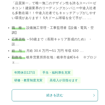
「品質第一」で唯一無二のデザイン性を誇るスーパーゼ
ネコン！建築業界のリーディングカンパニー中途入社者
も多数在籍！！中途入社者でもキャッチアップがしやす
い環境があります！ 5大ドーム球場を全て手が.... ....
職 種
設備施工管理・工事監理者【設備・電気・空
調】
応募資格
～50歳まで（長期キャリア形成のため） ・
設....
給 与
月給 30.4 万円〜51 万円 年収 630 ....
勤務地
岐阜営業所所在地：岐阜市金町6-6 ※プロジ
ェ....
タ
年間休日127日
手当・福利厚生充実
グ
研修・教育制度充実
高収入が目指せます
続きを読む