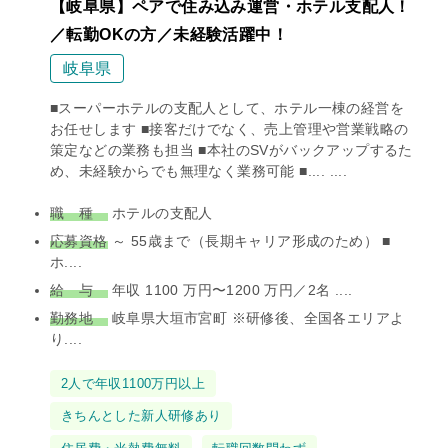
【岐阜県】ペアで住み込み運営・ホテル支配人！
／転勤OKの方／未経験活躍中！
岐阜県
■スーパーホテルの支配人として、ホテル一棟の経営を
お任せします ■接客だけでなく、売上管理や営業戦略の
策定などの業務も担当 ■本社のSVがバックアップするた
め、未経験からでも無理なく業務可能 ■.... ....
職 種
ホテルの支配人
応募資格
～ 55歳まで（長期キャリア形成のため） ■
ホ....
給 与
年収 1100 万円〜1200 万円／2名 ....
勤務地
岐阜県大垣市宮町 ※研修後、全国各エリアよ
り....
タ
2人で年収1100万円以上
グ
きちんとした新人研修あり