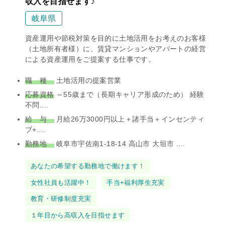
収入を目指せます♪
岐阜県
資産運用や節税対策を目的に土地活用をお考えのお客様
（土地所有者様）に、賃貸マンションやアパートの経営
による資産運用をご提案する仕事です。
職 種
土地活用の提案営業
応募資格
～55歳まで（長期キャリア形成のため） 経験
不問....
給 与
月給26万3000円以上＋諸手当＋インセンティ
ブ+....
勤務地
岐阜市宇佐南1-18-14 高山市 大垣市 ....
タ
あなたの希望する勤務地で働けます！
グ
女性社員も活躍中！
手当+福利厚生充実
教育・研修制度充実
１年目から高収入を目指せます