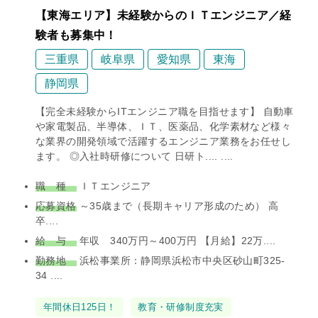
【東海エリア】未経験からのＩＴエンジニア／経
験者も募集中！
三重県
岐阜県
愛知県
東海
静岡県
【完全未経験からITエンジニア職を目指せます】 自動車
や家電製品、半導体、ＩＴ、医薬品、化学素材など様々
な業界の開発領域で活躍するエンジニア業務をお任せし
ます。 ◎入社時研修について 日研ト.... ....
職 種
ＩＴエンジニア
応募資格
～35歳まで（長期キャリア形成のため） 高
卒....
給 与
年収 340万円～400万円 【月給】22万....
勤務地
浜松事業所：静岡県浜松市中央区砂山町325-
34 ....
タ
年間休日125日！
教育・研修制度充実