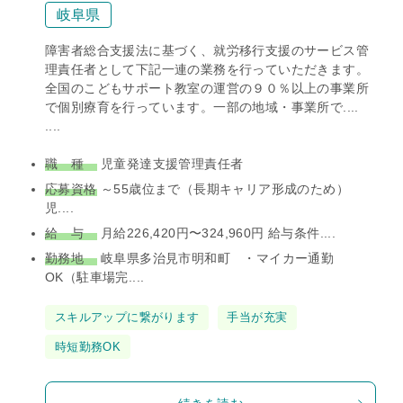
岐阜県
障害者総合⽀援法に基づく、就労移⾏⽀援のサービス管
理責任者として下記⼀連の業務を⾏っていただきます。
全国のこどもサポート教室の運営の９０％以上の事業所
で個別療育を⾏っています。⼀部の地域・事業所で....
....
職 種
児童発達支援管理責任者
応募資格
～55歳位まで（長期キャリア形成のため）
児....
給 与
⽉給226,420円〜324,960円 給与条件....
勤務地
岐阜県多治見市明和町 ・マイカー通勤
OK（駐⾞場完....
タ
スキルアップに繋がります
手当が充実
グ
時短勤務OK