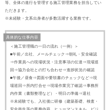
等、全体の進行を管理する施工管理業務を担当してい
ただきます。
※未経験・文系出身者が多数活躍する業務です。
具体的な仕事内容
＜施工管理職の一日の流れ（一例）＞
■午前／出社、メールチェック⇒朝礼・安全確認
⇒作業員への現場状況・注意事項の伝達⇒現場巡
回⇒協力会社との打ち合わせ⇒進捗状況の確認
■午後／昼食⇒図面や要領書のチェックなど⇒現
場巡回⇒所内打合せ⇒現場作業完了確認⇒事務所
内作業（書類整理など）・明日の準備⇒退社
※未経験でも、入社後に研修（建築基礎、検査・
安全衛生等の業務内容、ヒューマンスキル、ビジ