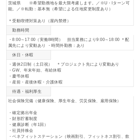
茨城県 ※希望勤務地を最大限考慮します。／※U・Iターン可
能。／※転勤：基本無（希望による任地変更制度あり）
＊受動喫煙対策あり（屋内禁煙）
勤務時間
・8:00～17:00（実働8時間） 担当業務により9:00～18:00 ＊配
属先により変動あり ・時間外勤務：あり
休日・休暇
・週休2日制（土日祝） ＊プロジェクト先により変動あり
・GW、年末年始、有給休暇
・慶弔休暇
・産前・産後休暇・介護休暇
待遇・福利厚生
社会保険完備（健康保険、厚生年金、労災保険、雇用保険）
・確定拠出年金
・財形貯蓄制度
・健康診断（年1回）
・社員持株会
・ベネフィットステーション（映画割引、フィットネス割引、飲