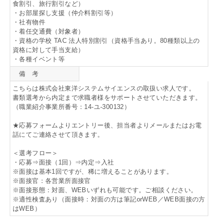
食割引、旅行割引など）
・お部屋探し支援（仲介料割引等）
・社有物件
・着任交通費（対象者）
・資格の学校 TAC 法人特別割引（資格手当あり。80種類以上の
資格に対して手当支給）
・各種イベント等
備 考
こちらは株式会社東洋システムサイエンスの取扱い求人です。
書類選考から内定まで求職者様をサポートさせていただきます。
（職業紹介事業所番号：14-ユ-300132）
★応募フォームよりエントリー後、担当者よりメールまたはお電
話にてご連絡させて頂きます。
＜選考フロー＞
・応募⇒面接（1回）⇒内定⇒入社
※面接は基本1回ですが、稀に増えることがあります。
※面接官：各営業所面接官
※面接形態：対面、WEBいずれも可能です。ご相談ください。
※適性検査あり（面接時：対面の方は筆記orWEB／WEB面接の方
はWEB）