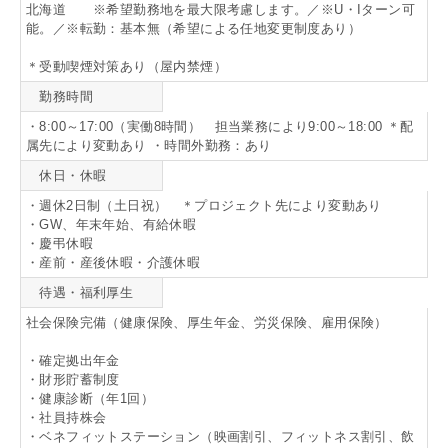
北海道 ※希望勤務地を最大限考慮します。／※U・Iターン可
能。／※転勤：基本無（希望による任地変更制度あり）
＊受動喫煙対策あり（屋内禁煙）
勤務時間
・8:00～17:00（実働8時間） 担当業務により9:00～18:00 ＊配
属先により変動あり ・時間外勤務：あり
休日・休暇
・週休2日制（土日祝） ＊プロジェクト先により変動あり
・GW、年末年始、有給休暇
・慶弔休暇
・産前・産後休暇・介護休暇
待遇・福利厚生
社会保険完備（健康保険、厚生年金、労災保険、雇用保険）
・確定拠出年金
・財形貯蓄制度
・健康診断（年1回）
・社員持株会
・ベネフィットステーション（映画割引、フィットネス割引、飲