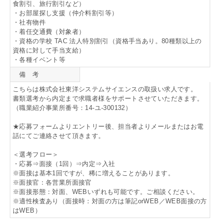
食割引、旅行割引など）
・お部屋探し支援（仲介料割引等）
・社有物件
・着任交通費（対象者）
・資格の学校 TAC 法人特別割引（資格手当あり。80種類以上の
資格に対して手当支給）
・各種イベント等
備 考
こちらは株式会社東洋システムサイエンスの取扱い求人です。
書類選考から内定まで求職者様をサポートさせていただきます。
（職業紹介事業所番号：14-ユ-300132）
★応募フォームよりエントリー後、担当者よりメールまたはお電
話にてご連絡させて頂きます。
＜選考フロー＞
・応募⇒面接（1回）⇒内定⇒入社
※面接は基本1回ですが、稀に増えることがあります。
※面接官：各営業所面接官
※面接形態：対面、WEBいずれも可能です。ご相談ください。
※適性検査あり（面接時：対面の方は筆記orWEB／WEB面接の方
はWEB）