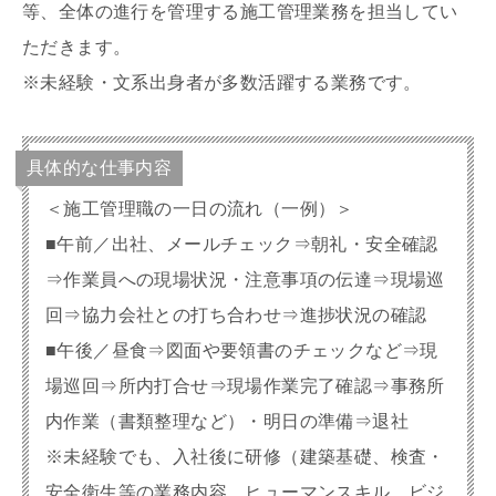
等、全体の進行を管理する施工管理業務を担当してい
ただきます。
※未経験・文系出身者が多数活躍する業務です。
具体的な仕事内容
＜施工管理職の一日の流れ（一例）＞
■午前／出社、メールチェック⇒朝礼・安全確認
⇒作業員への現場状況・注意事項の伝達⇒現場巡
回⇒協力会社との打ち合わせ⇒進捗状況の確認
■午後／昼食⇒図面や要領書のチェックなど⇒現
場巡回⇒所内打合せ⇒現場作業完了確認⇒事務所
内作業（書類整理など）・明日の準備⇒退社
※未経験でも、入社後に研修（建築基礎、検査・
安全衛生等の業務内容、ヒューマンスキル、ビジ