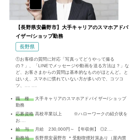
【長野県安曇野市】大手キャリアのスマホアドバ
イザー/ショップ勤務
長野県
①お客様の質問に対応「写真ってどうやって撮る
の？」、「LINEでメッセージや動画を送る方法は？」な
ど、お客さまからの質問は基本的なものがほとんど。と
はいえ、スマホに慣れていない方が多いので、コツコ
ツ、.... ....
職 種
大手キャリアのスマホアドバイザー/ショップ
勤務
応募資格
高校卒業以上 ※ハローワークの紹介状を
お....
給 与
月給 230,000円～ 【年収例】 ◎2....
勤務地
長野県安曇野市 ＊受動喫煙対策あり（屋内禁