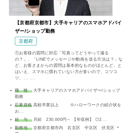
【京都府京都市】大手キャリアのスマホアドバイ
ザー/ショップ勤務
京都府
①お客様の質問に対応「写真ってどうやって撮る
の？」、「LINEでメッセージや動画を送る方法は？」な
ど、お客さまからの質問は基本的なものがほとんど。と
はいえ、スマホに慣れていない方が多いので、コツコ
ツ、.... ....
職 種
大手キャリアのスマホアドバイザー/ショップ
勤務
応募資格
高校卒業以上 ※ハローワークの紹介状を
お....
給 与
月給 230,000円～ 【年収例】 ◎2....
勤務地
京都府京都市内 右京区 中京区 伏見区 ＊