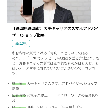
【新潟県新潟市】大手キャリアのスマホアドバイ
ザー/ショップ勤務
新潟県
①お客様の質問に対応「写真ってどうやって撮る
の？」、「LINEでメッセージや動画を送る方法は？」な
ど、お客さまからの質問は基本的なものがほとんど。と
はいえ、スマホに慣れていない方が多いので、コツコ
ツ、.... ....
職 種
大手キャリアのスマホアドバイザー/ショップ
勤務
応募資格
高校卒業以上 ※ハローワークの紹介状を
お....
給 与
月給 214,000円～ 【年収例】 ◎2....