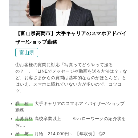
【富山県高岡市】大手キャリアのスマホアドバイ
ザー/ショップ勤務
富山県
①お客様の質問に対応「写真ってどうやって撮る
の？」、「LINEでメッセージや動画を送る方法は？」な
ど、お客さまからの質問は基本的なものがほとんど。と
はいえ、スマホに慣れていない方が多いので、コツコ
ツ、.... ....
職 種
大手キャリアのスマホアドバイザー/ショップ
勤務
応募資格
高校卒業以上 ※ハローワークの紹介状を
お....
給 与
月給 214,000円～ 【年収例】 ◎2....