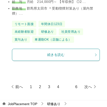
給 与
月給 214,000円～ 【年収例】 ◎2....
勤務地
群馬県太田市 ＊受動喫煙対策あり（屋内禁
煙）....
タ
リモート面接
年間休日123日
グ
未経験者歓迎
研修あり
社員登用あり
賞与あり
車通勤OK（店舗による）
続きを読む
前へ
1
2
3
4
5
6
次へ
JobPlacement
TOP
研修あり