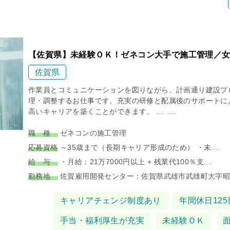
【佐賀県】未経験ＯＫ！ゼネコン大手で施工管理／女
佐賀県
作業員とコミュニケーションを図りながら、計画通り建設プ
理・調整するお仕事です。充実の研修と配属後のサポートに
高いキャリアを築くことができます。 .... ....
職 種
ゼネコンの施工管理
応募資格
～35歳まで（長期キャリア形成のため） ・未....
給 与
・月給：21万7000円以上 + 残業代100％支....
勤務地
佐賀雇用開発センター：佐賀県武雄市武雄町大字昭和3
タグ
キャリアチェンジ制度あり
年間休日125
手当・福利厚生が充実
未経験ＯＫ