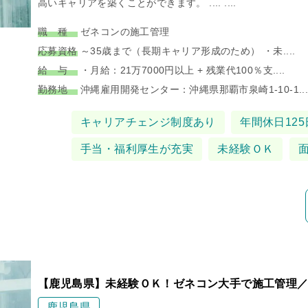
高いキャリアを築くことができます。 .... ....
職 種
ゼネコンの施工管理
応募資格
～35歳まで（長期キャリア形成のため） ・未....
給 与
・月給：21万7000円以上 + 残業代100％支....
勤務地
沖縄雇用開発センター：沖縄県那覇市泉崎1-10-1...
タグ
キャリアチェンジ制度あり
年間休日125
手当・福利厚生が充実
未経験ＯＫ
【鹿児島県】未経験ＯＫ！ゼネコン大手で施工管理／
鹿児島県