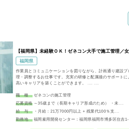
【福岡県】未経験ＯＫ！ゼネコン大手で施工管理／女
福岡県
作業員とコミュニケーションを図りながら、計画通り建設プ
理・調整するお仕事です。充実の研修と配属後のサポートに
高いキャリアを築くことができます。 .... ....
職 種
ゼネコンの施工管理
応募資格
～35歳まで（長期キャリア形成のため） ・未....
給 与
・月給：21万7000円以上 + 残業代100％支....
勤務地
福岡雇用開発センター：福岡県福岡市博多区住吉1-2.