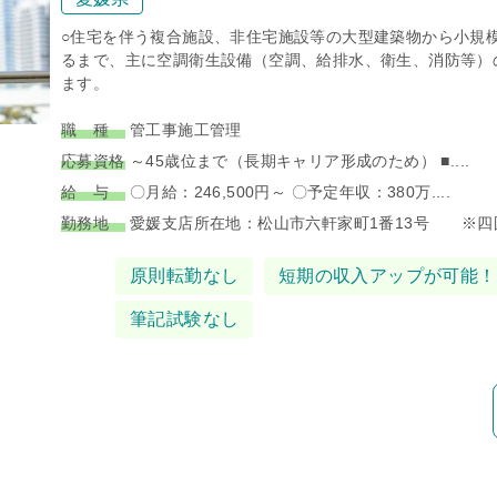
○住宅を伴う複合施設、非住宅施設等の大型建築物から小規
るまで、主に空調衛生設備（空調、給排水、衛生、消防等）
ます。
職 種
管工事施工管理
応募資格
～45歳位まで（長期キャリア形成のため） ■....
給 与
〇月給：246,500円～ 〇予定年収：380万....
勤務地
愛媛支店所在地：松山市六軒家町1番13号 ※四国.
タグ
原則転勤なし
短期の収入アップが可能！
筆記試験なし