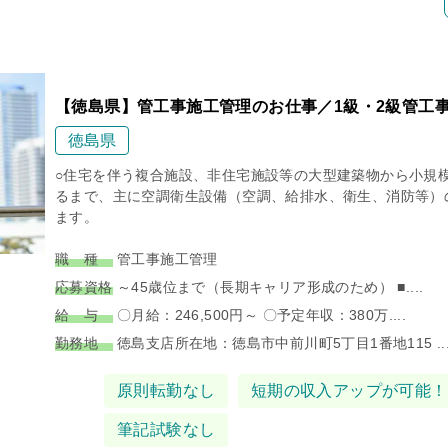
【徳島県】管工事施工管理のお仕事／1級・2級管工
徳島県
○住宅を伴う複合施設、非住宅施設等の大型建築物から小規
るまで、主に空調衛生設備（空調、給排水、衛生、消防等）
ます。
職 種
管工事施工管理
応募資格
～45歳位まで（長期キャリア形成のため） ■....
給 与
〇月給：246,500円～ 〇予定年収：380万....
勤務地
徳島支店所在地：徳島市中前川町5丁目1番地115 ...
タグ
原則転勤なし
短期の収入アップが可能！
筆記試験なし