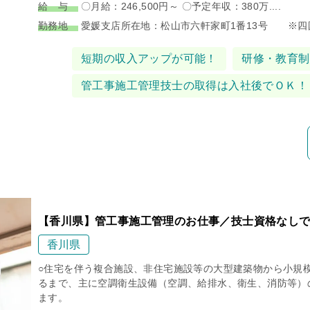
給 与
〇月給：246,500円～ 〇予定年収：380万....
勤務地
愛媛支店所在地：松山市六軒家町1番13号 ※四国.
タグ
短期の収入アップが可能！
研修・教育制
管工事施工管理技士の取得は入社後でＯＫ！
【香川県】管工事施工管理のお仕事／技士資格なし
香川県
○住宅を伴う複合施設、非住宅施設等の大型建築物から小規
るまで、主に空調衛生設備（空調、給排水、衛生、消防等）
ます。