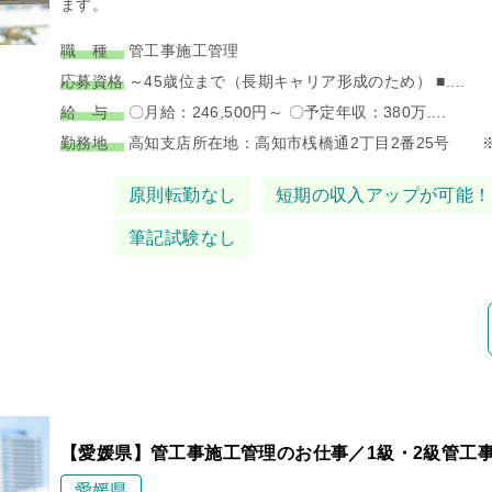
ます。
職 種
管工事施工管理
応募資格
～45歳位まで（長期キャリア形成のため） ■....
給 与
〇月給：246,500円～ 〇予定年収：380万....
勤務地
高知支店所在地：高知市桟橋通2丁目2番25号 ※..
タグ
原則転勤なし
短期の収入アップが可能！
筆記試験なし
【愛媛県】管工事施工管理のお仕事／1級・2級管工
愛媛県