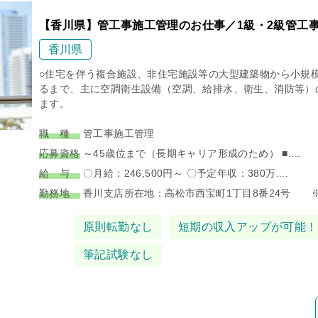
【香川県】管工事施工管理のお仕事／1級・2級管工
香川県
○住宅を伴う複合施設、非住宅施設等の大型建築物から小規
るまで、主に空調衛生設備（空調、給排水、衛生、消防等）
ます。
職 種
管工事施工管理
応募資格
～45歳位まで（長期キャリア形成のため） ■....
給 与
〇月給：246,500円～ 〇予定年収：380万....
勤務地
香川支店所在地：高松市西宝町1丁目8番24号 ※..
タグ
原則転勤なし
短期の収入アップが可能！
筆記試験なし