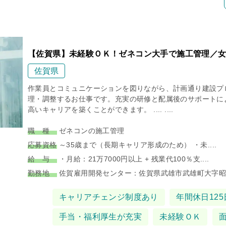
【佐賀県】未経験ＯＫ！ゼネコン大手で施工管理／女
佐賀県
作業員とコミュニケーションを図りながら、計画通り建設プ
理・調整するお仕事です。充実の研修と配属後のサポートに
高いキャリアを築くことができます。 .... ....
職 種
ゼネコンの施工管理
応募資格
～35歳まで（長期キャリア形成のため） ・未....
給 与
・月給：21万7000円以上 + 残業代100％支....
勤務地
佐賀雇用開発センター：佐賀県武雄市武雄町大字昭和3
タグ
キャリアチェンジ制度あり
年間休日125
手当・福利厚生が充実
未経験ＯＫ