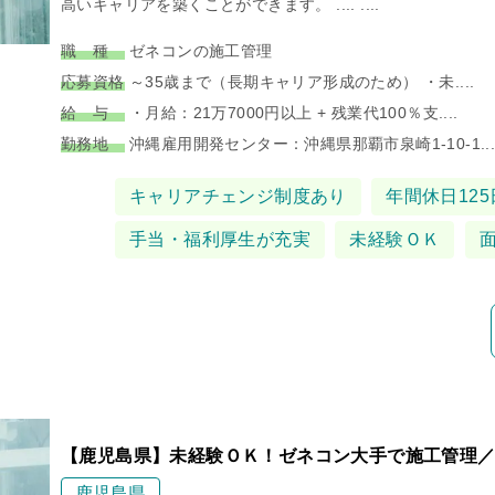
高いキャリアを築くことができます。 .... ....
職 種
ゼネコンの施工管理
応募資格
～35歳まで（長期キャリア形成のため） ・未....
給 与
・月給：21万7000円以上 + 残業代100％支....
勤務地
沖縄雇用開発センター：沖縄県那覇市泉崎1-10-1...
タグ
キャリアチェンジ制度あり
年間休日125
手当・福利厚生が充実
未経験ＯＫ
【鹿児島県】未経験ＯＫ！ゼネコン大手で施工管理／
鹿児島県