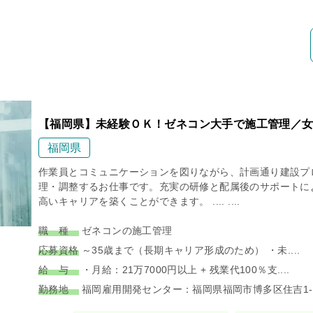
【福岡県】未経験ＯＫ！ゼネコン大手で施工管理／女
福岡県
作業員とコミュニケーションを図りながら、計画通り建設プ
理・調整するお仕事です。充実の研修と配属後のサポートに
高いキャリアを築くことができます。 .... ....
職 種
ゼネコンの施工管理
応募資格
～35歳まで（長期キャリア形成のため） ・未....
給 与
・月給：21万7000円以上 + 残業代100％支....
勤務地
福岡雇用開発センター：福岡県福岡市博多区住吉1-2.