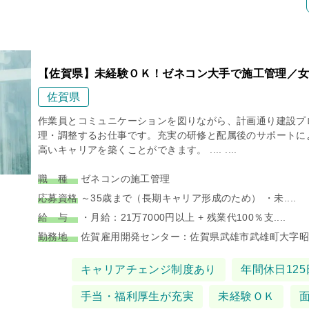
【佐賀県】未経験ＯＫ！ゼネコン大手で施工管理／女
佐賀県
作業員とコミュニケーションを図りながら、計画通り建設プ
理・調整するお仕事です。充実の研修と配属後のサポートに
高いキャリアを築くことができます。 .... ....
職 種
ゼネコンの施工管理
応募資格
～35歳まで（長期キャリア形成のため） ・未....
給 与
・月給：21万7000円以上 + 残業代100％支....
勤務地
佐賀雇用開発センター：佐賀県武雄市武雄町大字昭和3
タグ
キャリアチェンジ制度あり
年間休日125
手当・福利厚生が充実
未経験ＯＫ