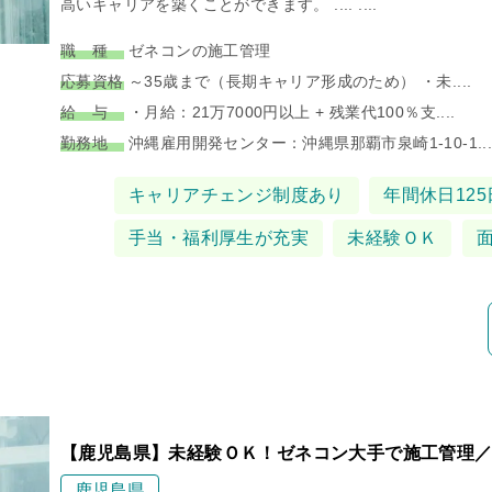
高いキャリアを築くことができます。 .... ....
職 種
ゼネコンの施工管理
応募資格
～35歳まで（長期キャリア形成のため） ・未....
給 与
・月給：21万7000円以上 + 残業代100％支....
勤務地
沖縄雇用開発センター：沖縄県那覇市泉崎1-10-1...
タグ
キャリアチェンジ制度あり
年間休日125
手当・福利厚生が充実
未経験ＯＫ
【鹿児島県】未経験ＯＫ！ゼネコン大手で施工管理／
鹿児島県