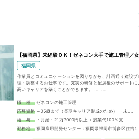
【福岡県】未経験ＯＫ！ゼネコン大手で施工管理／女
福岡県
作業員とコミュニケーションを図りながら、計画通り建設プ
理・調整するお仕事です。充実の研修と配属後のサポートに
高いキャリアを築くことができます。 .... ....
職 種
ゼネコンの施工管理
応募資格
～35歳まで（長期キャリア形成のため） ・未....
給 与
・月給：21万7000円以上 + 残業代100％支....
勤務地
福岡雇用開発センター：福岡県福岡市博多区住吉1-2.