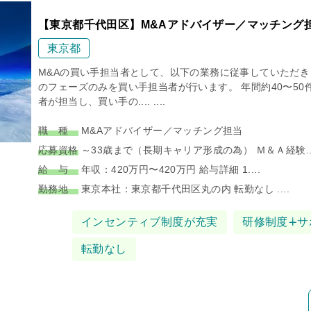
【東京都千代田区】M&Aアドバイザー／マッチング
東京都
M&Aの買い手担当者として、以下の業務に従事していただき
のフェーズのみを買い手担当者が行います。 年間約40〜50
者が担当し、買い手の.... ....
職 種
M&Aアドバイザー／マッチング担当
応募資格
～33歳まで（長期キャリア形成の為） Ｍ＆Ａ経験...
給 与
年収：420万円〜420万円 給与詳細 1....
勤務地
東京本社：東京都千代田区丸の内 転勤なし ....
タグ
インセンティブ制度が充実
研修制度∔サ
転勤なし