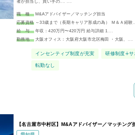
者が担当し、買い手の.... ....
職 種
M&Aアドバイザー／マッチング担当
応募資格
～33歳まで（長期キャリア形成の為） Ｍ＆Ａ経験...
給 与
年収：420万円〜420万円 給与詳細 1....
勤務地
大阪オフィス：大阪府大阪市北区梅田 ・大阪、....
タグ
インセンティブ制度が充実
研修制度∔サ
転勤なし
【名古屋市中村区】M&Aアドバイザー／マッチング
愛知県