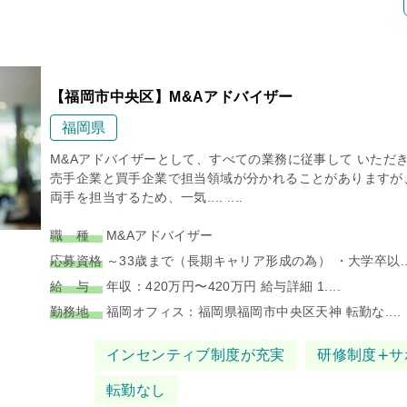
【福岡市中央区】M&Aアドバイザー
福岡県
M&Aアドバイザーとして、すべての業務に従事して いただ
売手企業と買手企業で担当領域が分かれることがありますが
両手を担当するため、一気.... ....
職 種
M&Aアドバイザー
応募資格
～33歳まで（長期キャリア形成の為） ・大学卒以...
給 与
年収：420万円〜420万円 給与詳細 1....
勤務地
福岡オフィス：福岡県福岡市中央区天神 転勤な....
タグ
インセンティブ制度が充実
研修制度∔サ
転勤なし